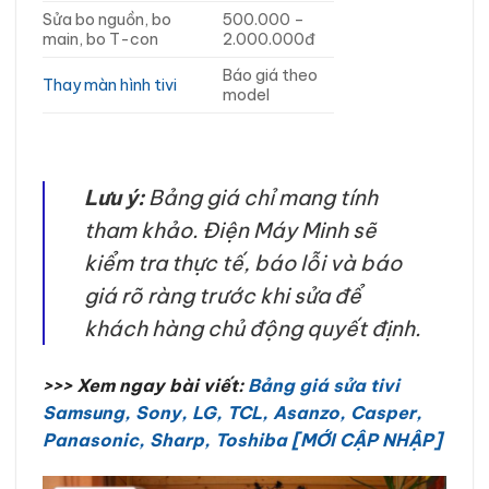
Sửa bo nguồn, bo
500.000 –
main, bo T-con
2.000.000đ
Báo giá theo
Thay màn hình tivi
model
Lưu ý:
Bảng giá chỉ mang tính
tham khảo. Điện Máy Minh sẽ
kiểm tra thực tế, báo lỗi và báo
giá rõ ràng trước khi sửa để
khách hàng chủ động quyết định.
>>> Xem ngay bài viết:
Bảng giá sửa tivi
Samsung, Sony, LG, TCL, Asanzo, Casper,
Panasonic, Sharp, Toshiba [MỚI CẬP NHẬP]