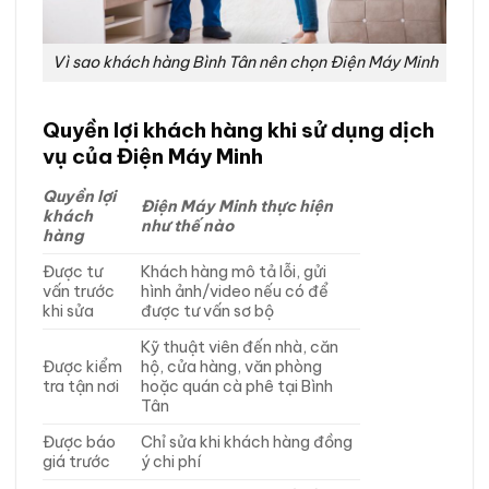
Vì sao khách hàng Bình Tân nên chọn Điện Máy Minh
Quyền lợi khách hàng khi sử dụng dịch
vụ của Điện Máy Minh
Quyền lợi
Điện Máy Minh thực hiện
khách
như thế nào
hàng
Được tư
Khách hàng mô tả lỗi, gửi
vấn trước
hình ảnh/video nếu có để
khi sửa
được tư vấn sơ bộ
Kỹ thuật viên đến nhà, căn
Được kiểm
hộ, cửa hàng, văn phòng
tra tận nơi
hoặc quán cà phê tại Bình
Tân
Được báo
Chỉ sửa khi khách hàng đồng
giá trước
ý chi phí