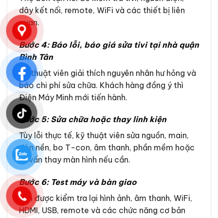
dây kết nối, remote, WiFi và các thiết bị liên
quan.
Bước 4: Báo lỗi, báo giá sửa tivi tại nhà quận
Bình Tân
Kỹ thuật viên giải thích nguyên nhân hư hỏng và
báo chi phí sửa chữa. Khách hàng đồng ý thì
Điện Máy Minh mới tiến hành.
Bước 5: Sửa chữa hoặc thay linh kiện
Tùy lỗi thực tế, kỹ thuật viên sửa nguồn, main,
đèn nền, bo T-con, âm thanh, phần mềm hoặc
tư vấn thay màn hình nếu cần.
Bước 6: Test máy và bàn giao
Tivi được kiểm tra lại hình ảnh, âm thanh, WiFi,
HDMI, USB, remote và các chức năng cơ bản