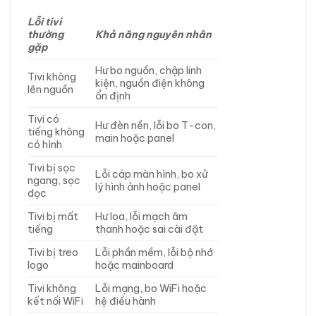
Lỗi tivi
thường
Khả năng nguyên nhân
gặp
Hư bo nguồn, chập linh
Tivi không
kiện, nguồn điện không
lên nguồn
ổn định
Tivi có
Hư đèn nền, lỗi bo T-con,
tiếng không
main hoặc panel
có hình
Tivi bị sọc
Lỗi cáp màn hình, bo xử
ngang, sọc
lý hình ảnh hoặc panel
dọc
Tivi bị mất
Hư loa, lỗi mạch âm
tiếng
thanh hoặc sai cài đặt
Tivi bị treo
Lỗi phần mềm, lỗi bộ nhớ
logo
hoặc mainboard
Tivi không
Lỗi mạng, bo WiFi hoặc
kết nối WiFi
hệ điều hành