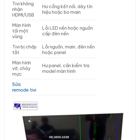
Tivi không
Hư cổng kết nối, dây tín
nhận
hiệu hoặc bo main
HDMI/USB
Màn hình
Lỗi LED nền hoặc nguồn
tối một
cấp đèn nền
vùng
Tivi bị chớp
Lỗi nguồn, main, đèn nền
tắt
hoặc panel
Màn hình
Hư panel, cần kiểm tra
vỡ, chảy
model màn hình
mực
Sửa
remode tivi