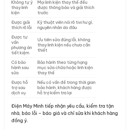
Không tự ý
Mọi linh kiện thay thế đều
thay linh
được thông báo và giải thích
kiện
trước
Được giải
Kỹ thuật viên nói rõ tivi hư gì,
thích rõ lỗi
nguyên nhân do đâu
Được tư
Ưu tiên sửa đúng lỗi, không
vấn
thay linh kiện nếu chưa cần
phương án
thiết
tiết kiệm
Có bảo
Bảo hành theo từng hạng
hành sau
mục sửa chữa hoặc linh kiện
sửa
thay thế
Được hỗ
Nếu có vấn đề trong thời gian
trợ sau
bảo hành, khách hàng được
dịch vụ
hỗ trợ kiểm tra lại
Điện Máy Minh tiếp nhận yêu cầu, kiểm tra tận
nhà, báo lỗi – báo giá và chỉ sửa khi khách hàng
đồng ý.