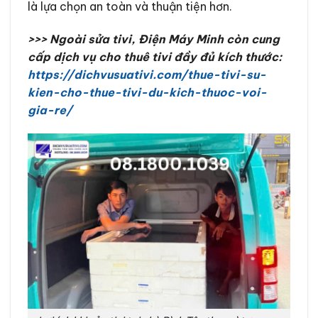
là lựa chọn an toàn và thuận tiện hơn.
>>> Ngoài sửa tivi, Điện Máy Minh còn cung
cấp dịch vụ cho thuê tivi đầy đủ kích thước:
https://dichvusuativi.com/thue-tivi-su-
kien-cho-thue-tivi-du-kich-thuoc-voi-
gia-re/