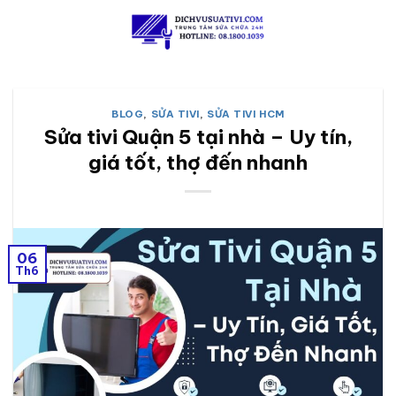
Skip
to
content
BLOG
,
SỬA TIVI
,
SỬA TIVI HCM
Sửa tivi Quận 5 tại nhà – Uy tín,
giá tốt, thợ đến nhanh
06
Th6