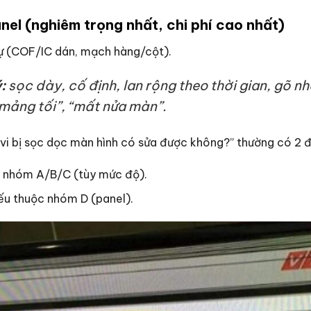
nel (nghiêm trọng nhất, chi phí cao nhất)
sự (COF/IC dán, mạch hàng/cột).
:
sọc dày, cố định, lan rộng theo thời gian, gõ n
mảng tối”, “mất nửa màn”.
Tivi bị sọc dọc màn hình có sửa được không?” thường có 2 
 nhóm A/B/C (tùy mức độ).
nếu thuộc nhóm D (panel).