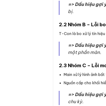
=> Dấu hiệu gợi ý
bị.
2.2 Nhóm B – Lỗi bo
T-Con là bo xử lý tín hiệu
=> Dấu hiệu gợi ý
một phần màn.
2.3 Nhóm C – Lỗi ma
Main xử lý hình ảnh bất
Nguồn cấp cho khối hiể
=> Dấu hiệu gợi ý
chu kỳ.