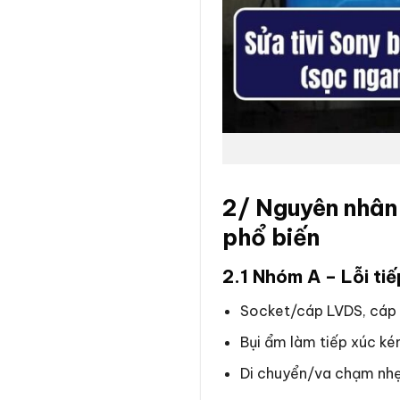
2/ Nguyên nhân 
phổ biến
2.1 Nhóm A – Lỗi tiế
Socket/cáp LVDS, cáp 
Bụi ẩm làm tiếp xúc k
Di chuyển/va chạm nhẹ