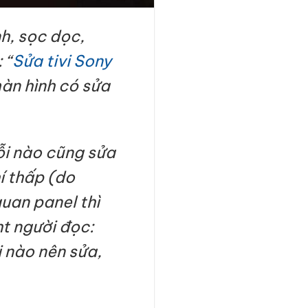
h, sọc dọc,
 “
Sửa tivi Sony
màn hình có sửa
ỗi nào cũng sửa
í thấp (do
uan panel thì
ht người đọc:
i nào nên sửa,