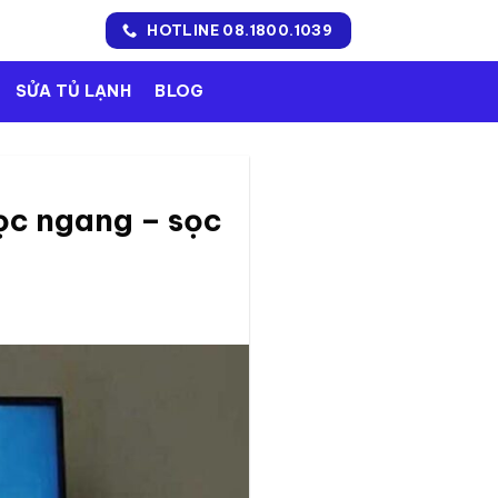
HOTLINE 08.1800.1039
SỬA TỦ LẠNH
BLOG
sọc ngang – sọc