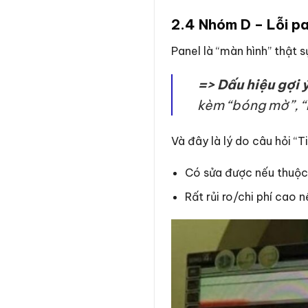
2.4 Nhóm D – Lỗi pa
Panel là “màn hình” thật 
=> Dấu hiệu gợi ý
kèm “bóng mờ”, “
Và đây là lý do câu hỏi “
Có sửa được nếu thuộc
Rất rủi ro/chi phí cao 