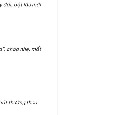
 đổi, bật lâu mới
a”, chớp nhẹ, mất
 bất thường theo