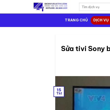
Skip
to
content
TRANG CHỦ
DỊCH VỤ 
Sửa tivi Sony 
15
Th1