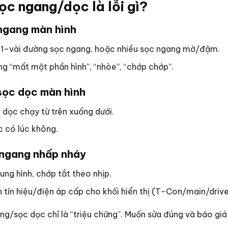
sọc ngang/dọc là lỗi gì?
 ngang màn hình
 1–vài đường sọc ngang, hoặc nhiều sọc ngang mờ/đậm.
ng “mất một phần hình”, “nhòe”, “chớp chớp”.
 sọc dọc màn hình
 dọc chạy từ trên xuống dưới.
c có lúc không.
c ngang nhấp nháy
ung hình, chớp tắt theo nhịp.
 tín hiệu/điện áp cấp cho khối hiển thị (T-Con/main/driver
g/sọc dọc chỉ là “triệu chứng”. Muốn sửa đúng và báo giá 
.