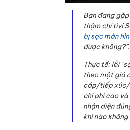
Bạn đang gặp t
thậm chí tivi 
bị sọc màn hìn
được không?”.
Thực tế: lỗi “
theo một giá c
cáp/tiếp xúc/
chi phí cao và 
nhận diện đúng
khi nào không 