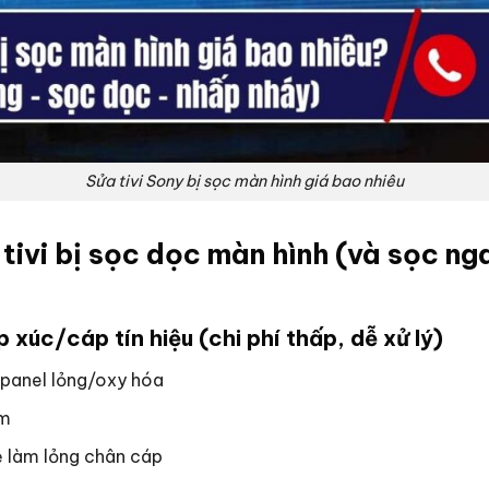
Sửa tivi Sony bị sọc màn hình giá bao nhiêu
tivi bị sọc dọc màn hình (và sọc ng
p xúc/cáp tín hiệu (chi phí thấp, dễ xử lý)
panel lỏng/oxy hóa
ém
 làm lỏng chân cáp