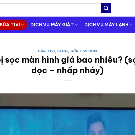
SỬA TIVI
DỊCH VỤ MÁY GIẶT
DỊCH VỤ MÁY LẠNH
SỬA TIVI
,
BLOG
,
SỬA TIVI HCM
bị sọc màn hình giá bao nhiêu? (
dọc – nhấp nháy)