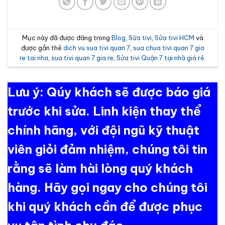
Mục này đã được đăng trong
Blog
,
Sửa tivi
,
Sửa tivi HCM
và
được gắn thẻ
dich vu sua tivi quan 7
,
sua chua tivi quan 7 gia
re tai nha
,
sua tivi quan 7 gia re
,
Sửa tivi Quận 7 tại nhà giá rẻ
.
Lưu ý: Qúy khách sẽ được báo giá
trước khi sửa. Linh kiện thay thể
chính hãng, với đội ngũ kỹ thuật
viên giỏi đảm nhiệm, chúng tôi tin
rằng sẽ làm hài lòng quý khách
hàng. Hãy gọi ngay cho chúng tôi
khi quý khách cần để được phục