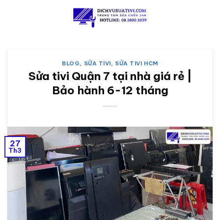
Skip
to
content
BLOG
,
SỬA TIVI
,
SỬA TIVI HCM
Sửa tivi Quận 7 tại nhà giá rẻ |
Bảo hành 6-12 tháng
27
Th3