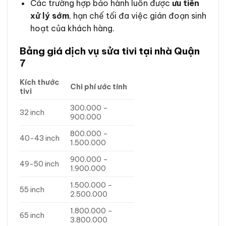
Các trường hợp bảo hành luôn được
ưu tiên
xử lý sớm
, hạn chế tối đa việc gián đoạn sinh
hoạt của khách hàng.
Bảng giá dịch vụ sửa tivi tại nhà Quận
7
Kích thước
Chi phí ước tính
tivi
300.000 –
32 inch
900.000
800.000 –
40-43 inch
1.500.000
900.000 –
49-50 inch
1.900.000
1.500.000 –
55 inch
2.500.000
1.800.000 –
65 inch
3.800.000