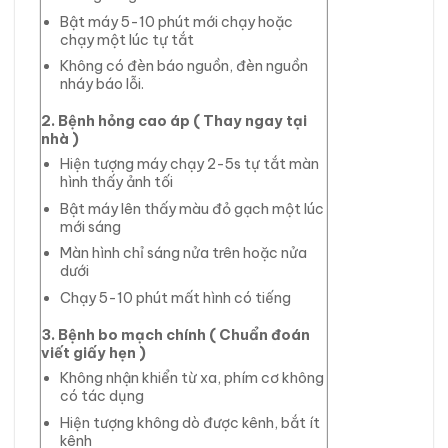
Bật máy 5-10 phút mới chạy hoặc
chạy một lúc tự tắt
Không có đèn báo nguồn, đèn nguồn
nháy báo lỗi.
2. Bệnh hỏng cao áp ( Thay ngay tại
nhà )
Hiện tượng máy chạy 2-5s tự tắt màn
hình thấy ảnh tối
Bật máy lên thấy màu đỏ gạch một lúc
mới sáng
Màn hình chỉ sáng nửa trên hoặc nửa
dưới
Chạy 5-10 phút mất hình có tiếng
3. Bệnh bo mạch chính ( Chuẩn đoán
viết giấy hẹn )
Không nhận khiển từ xa, phím cơ không
có tác dụng
Hiện tượng không dò được kênh, bắt ít
kênh