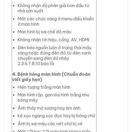
Không nhận độ phân giải ban đầu từ
nhà sản xuất
Mất các chức năng ở menu điều khiển
ở màn hình
Màn hình bị sai chế độ màu
Không nhận tín hiệu, cổng, AV, HDMI
Đèn báo nguồn luôn ở trạng thái mầu
vàng hoặc đứng đèn đỏ,từ đèn xanh
chuyển sang đèn đỏ nháy
2.3.6.7.8.10.báo lỗi
4. Bệnh hỏng màn hình (Chuẩn đoán
viết giấy hẹn)
Hiện tượng trắng màn hình
Màn hình rộp, gợn lóa hình trắng như
bóng mây
Ảnh thấy mờ xương hay âm ảnh
kẻ xọc ngang xọc đọc hay bị bóng chữ
Ảnh bị sai màu các nét chữ bị xé
Mất 1/3 hay 2/3 màn hình không hiển