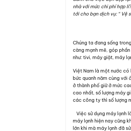
nhà với mức chi phí hợp 
tới cho bạn dịch vụ: “ Vệ 
Chúng ta đang sống trong
càng mạnh mẽ, góp phần n
như: tivi, máy giặt, máy 
Việt Nam là một nước có k
bức quanh năm cùng với ả
ở thành phố giữ ở mức cao
cao nhất, số lượng máy giặ
các công ty thì số lượng 
Việc sử dụng máy lạnh là
máy lạnh hiện nay cũng kh
lớn khi mà máy lạnh đã sử