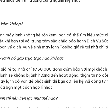
iều nhất trên thị trường cùng ngành hiện nay.
n kém không?
nh máy lạnh không hề tốn kém, bạn có thể tìm hiểu mức ch
ệt khi bạn tới với trung tâm sửa chữa bảo hành Dịch Vụ S
 bạn về dịch vụ vệ sinh máy lạnh Tosiba giá rẻ tại nhà chỉ
áy lạnh có gặp trục trặc nào không?
giá rẻ tại nhà chỉ từ 50.000 đồng đảm bảo với mọi khách
 lạnh sẽ không bị ảnh hưởng đến hoạt động, thậm trí nó cò
áy lạnh có vấn đề phát sinh thì bạn cứ liên hệ với công ty
của bạn một cách hợp lí nhất
nh thì nên liên lạc như thế nào?