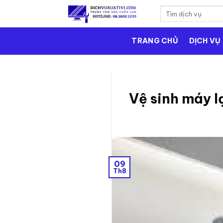
Skip
to
content
TRANG CHỦ
DỊCH VỤ 
Vệ sinh máy l
09
Th8