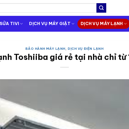
SỬA TIVI
DỊCH VỤ MÁY GIẶT
DỊCH VỤ MÁY LẠNH
BẢO HÀNH MÁY LẠNH
,
DỊCH VỤ ĐIỆN LẠNH
ạnh Toshiiba giá rẻ tại nhà chỉ t