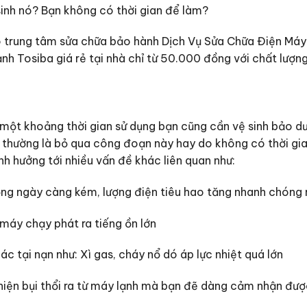
sinh nó? Bạn không có thời gian để làm?
trung tâm sửa chữa bảo hành Dịch Vụ Sửa Chữa Điện Máy G
ạnh Tosiba giá rẻ tại nhà chỉ từ 50.000 đồng với chất lượn
ột khoảng thời gian sử dụng bạn cũng cần vệ sinh bảo dưỡ
 thường là bỏ qua công đoạn này hay do không có thời gia
nh hưởng tới nhiều vấn đề khác liên quan như:
ng ngày càng kém, lượng điện tiêu hao tăng nhanh chóng
máy chạy phát ra tiếng ồn lớn
c tại nạn như: Xì gas, cháy nổ dó áp lực nhiệt quá lớn
 hiện bụi thổi ra từ máy lạnh mà bạn đẽ dàng cảm nhận đượ