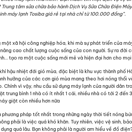
lí? Trung tâm sửa chữa bảo hành Dịch Vụ Sửa Chữa Điện Má
sinh máy lạnh Tosiba giá rẻ tại nhà chỉ từ 100.000 đồng”.
 một xã hội công nghiệp hóa, khi mà sự phát triển của 
âng cao chất lượng cuộc sống của con người. Sự ra đời c
lạnh… tạo ra một cuộc sống mới mẻ và hiện đại hơn cho mọi
hí hậu nhiệt đới gió mùa, đặc biệt là khu vực thành phố Hồ
nh hưởng của các cơn gió mùa mang theo hơi nóng thổi v
. Chính vì vậy, nhu cầu sử dụng máy lạnh của người dân tr
t trung bình 1 nhà có ít nhất 1 cái, nhiều nhà có tới 2 đến 3
máy giặt còn nhiều hơn nữa
 phương pháp tốt nhất trong những ngày thời tiết nóng bứ
ông phải là việc quá khó khăn. Tuy nhiên, việc vệ sinh, bảo
 dụng quá lâu. Bạn không phải là người am hiểu về đồ điệ