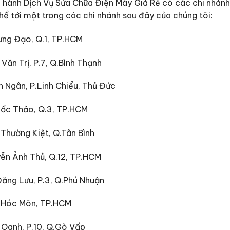
hành Dịch Vụ Sửa Chữa Điện Máy Giá Rẻ có các chi nhánh
hể tới một trong các chi nhánh sau đây của chúng tôi:
Hưng Đạo, Q.1, TP.HCM
Văn Trị, P.7, Q.Bình Thạnh
n Ngân, P.Linh Chiểu, Thủ Đức
uốc Thảo, Q.3, TP.HCM
 Thường Kiệt, Q.Tân Bình
ễn Ảnh Thủ, Q.12, TP.HCM
Đăng Lưu, P.3, Q.Phú Nhuận
, Hóc Môn, TP.HCM
 Oanh, P.10, Q.Gò Vấp