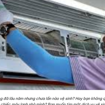
g đã lâu năm nhưng chưa lần nào vệ sinh? Hay bạn không q
 chiếc máy lạnh nhà mình? Bạn muốn tìm một dịch vụ vệ sin