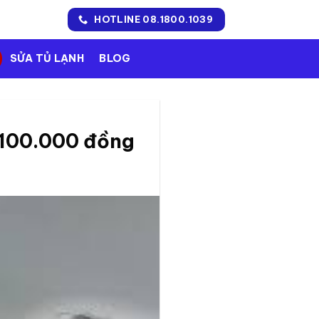
HOTLINE 08.1800.1039
SỬA TỦ LẠNH
BLOG
ừ 100.000 đồng