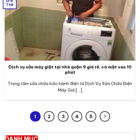
09
Th8
Dịch vụ sửa máy giặt tại nhà quận 9 giá rẻ, có mặt sau 10
phút
Trung tâm sửa chữa bảo hành điện tử Dịch Vụ Sửa Chữa Điện
Máy Giá [...]
1
2
3
4
5
DANH MỤC