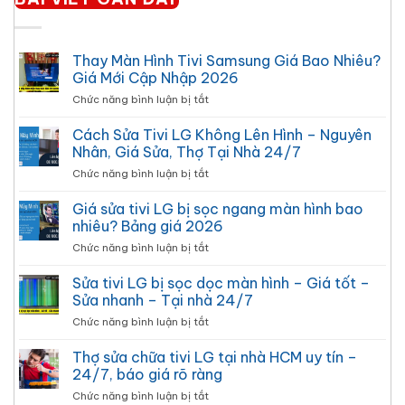
Thay Màn Hình Tivi Samsung Giá Bao Nhiêu?
Giá Mới Cập Nhập 2026
ở
Chức năng bình luận bị tắt
Thay
Màn
Cách Sửa Tivi LG Không Lên Hình – Nguyên
Hình
Nhân, Giá Sửa, Thợ Tại Nhà 24/7
Tivi
ở
Chức năng bình luận bị tắt
Samsung
Cách
Giá
Sửa
Giá sửa tivi LG bị sọc ngang màn hình bao
Bao
Tivi
Nhiêu?
nhiêu? Bảng giá 2026
LG
Giá
ở
Chức năng bình luận bị tắt
Không
Mới
Giá
Lên
Cập
sửa
Sửa tivi LG bị sọc dọc màn hình – Giá tốt –
Hình
Nhập
tivi
–
Sửa nhanh – Tại nhà 24/7
2026
LG
Nguyên
ở
Chức năng bình luận bị tắt
bị
Nhân,
Sửa
sọc
Giá
tivi
Thợ sửa chữa tivi LG tại nhà HCM uy tín –
ngang
Sửa,
LG
màn
24/7, báo giá rõ ràng
Thợ
bị
hình
Tại
ở
Chức năng bình luận bị tắt
sọc
bao
Nhà 24/7