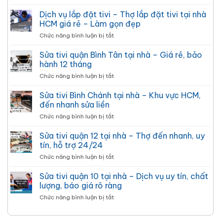
Thợ
dọc
nhiêu?
sửa
Dịch vụ lắp đặt tivi – Thợ lắp đặt tivi tại nhà
màn
Bảng
chữa
hình
HCM giá rẻ – Làm gọn đẹp
giá
tivi
–
2026
ở
Chức năng bình luận bị tắt
LG
Giá
Dịch
tại
tốt
vụ
Sửa tivi quận Bình Tân tại nhà – Giá rẻ, bảo
nhà
–
lắp
HCM
hành 12 tháng
Sửa
đặt
uy
nhanh
ở
Chức năng bình luận bị tắt
tivi
tín
–
Sửa
–
–
Tại
tivi
Sửa tivi Bình Chánh tại nhà – Khu vực HCM,
Thợ
24/7,
nhà
quận
lắp
đến nhanh sửa liền
báo
24/7
Bình
đặt
giá
ở
Chức năng bình luận bị tắt
Tân
tivi
rõ
Sửa
tại
tại
ràng
tivi
Sửa tivi quận 12 tại nhà – Thợ đến nhanh, uy
nhà
nhà
Bình
–
tín, hỗ trợ 24/24
HCM
Chánh
Giá
giá
ở
Chức năng bình luận bị tắt
tại
rẻ,
rẻ
Sửa
nhà
bảo
–
tivi
Sửa tivi quận 10 tại nhà – Dịch vụ uy tín, chất
–
hành
Làm
quận
Khu
lượng, báo giá rõ ràng
12
gọn
12
vực
tháng
đẹp
ở
Chức năng bình luận bị tắt
tại
HCM,
Sửa
nhà
đến
tivi
–
nhanh