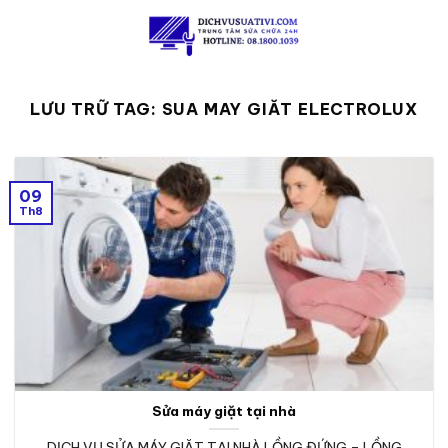
Skip
to
content
LƯU TRỮ TAG:
SUA MAY GIĂT ELECTROLUX
09
Th8
Sửa máy giặt tại nhà
DỊCH VỤ SỬA MÁY GIẶT TẠI NHÀ LỒNG ĐỨNG – LỒNG