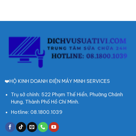
quận
Thợ
sửa
10
đến
liền
tại
nhanh,
nhà
uy
–
tín,
Dịch
hỗ
vụ
trợ
uy
24/24
tín,
chất
lượng,
báo
giá
rõ
ràng
❤️HỘ KINH DOANH ĐIỆN MÁY MINH SERVICES
Trụ sở chính: 522 Phạm Thế Hiển, Phường Chánh
Hưng, Thành Phố Hồ Chí Minh.
Hotline: 08.1800.1039