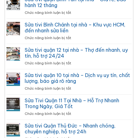
lắp
HCM
hành 12 tháng
Sửa
đặt
uy
nhanh
ở
Chức năng bình luận bị tắt
tivi
tín
–
Sửa
–
–
Tại
tivi
Sửa tivi Bình Chánh tại nhà – Khu vực HCM,
Thợ
24/7,
nhà
quận
lắp
đến nhanh sửa liền
báo
24/7
Bình
đặt
giá
ở
Chức năng bình luận bị tắt
Tân
tivi
rõ
Sửa
tại
tại
ràng
tivi
Sửa tivi quận 12 tại nhà – Thợ đến nhanh, uy
nhà
nhà
Bình
–
tín, hỗ trợ 24/24
HCM
Chánh
Giá
giá
ở
Chức năng bình luận bị tắt
tại
rẻ,
rẻ
Sửa
nhà
bảo
–
tivi
Sửa tivi quận 10 tại nhà – Dịch vụ uy tín, chất
–
hành
Làm
quận
Khu
lượng, báo giá rõ ràng
12
gọn
12
vực
tháng
đẹp
ở
Chức năng bình luận bị tắt
tại
HCM,
Sửa
nhà
đến
tivi
Sửa Tivi Quận 11 Tại Nhà – Hỗ Trợ Nhanh
–
nhanh
quận
Thợ
Trong Ngày, Giá Tốt
sửa
10
đến
liền
ở
Chức năng bình luận bị tắt
tại
nhanh,
Sửa
nhà
uy
Tivi
Sửa tivi Quận Thủ Đức – Nhanh chóng,
–
tín,
Quận
Dịch
chuyên nghiệp, hỗ trợ 24h
hỗ
11
vụ
trợ