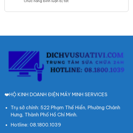
ở
Chức năng bình luận bị tắt
Tại
uy
24/24
Sửa
Nhà
tín,
tivi
–
chất
Quận
Hỗ
lượng,
Thủ
Trợ
báo
Đức
Nhanh
giá
–
Trong
rõ
Nhanh
Ngày,
ràng
chóng,
Giá
chuyên
Tốt
nghiệp,
hỗ
trợ
24h
❤️HỘ KINH DOANH ĐIỆN MÁY MINH SERVICES
Trụ sở chính: 522 Phạm Thế Hiển, Phường Chánh
Hưng, Thành Phố Hồ Chí Minh.
Hotline: 08.1800.1039