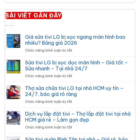
BÀI VIẾT GẦN ĐÂY
Giá sửa tivi LG bị sọc ngang màn hình bao
nhiêu? Bảng giá 2026
ở
Chức năng bình luận bị tắt
Giá
sửa
Sửa tivi LG bị sọc dọc màn hình – Giá tốt –
tivi
Sửa nhanh – Tại nhà 24/7
LG
ở
Chức năng bình luận bị tắt
bị
Sửa
sọc
tivi
Thợ sửa chữa tivi LG tại nhà HCM uy tín –
ngang
LG
màn
24/7, báo giá rõ ràng
bị
hình
ở
Chức năng bình luận bị tắt
sọc
bao
Thợ
dọc
nhiêu?
sửa
Dịch vụ lắp đặt tivi – Thợ lắp đặt tivi tại nhà
màn
Bảng
chữa
hình
HCM giá rẻ – Làm gọn đẹp
giá
tivi
–
2026
ở
Chức năng bình luận bị tắt
LG
Giá
Dịch
tại
tốt
vụ
Sửa tivi quận Bình Tân tại nhà – Giá rẻ, bảo
nhà
–