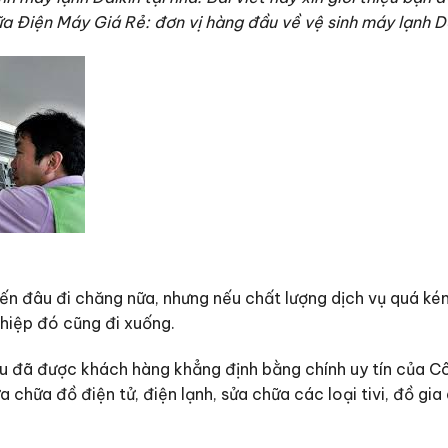
 Điện Máy Giá Rẻ: đơn vị hàng đầu về vệ sinh máy lạnh Dai
n đâu đi chăng nữa, nhưng nếu chất lượng dịch vụ quá kém, 
hiệp đó cũng đi xuống.
ệu đã được khách hàng khẳng định bằng chính uy tín của C
a chữa đồ điện tử, điện lạnh, sửa chữa các loại tivi, đồ gi