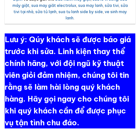
máy giặt
,
sua may giăt electrolux
,
sua may lanh
,
sửa tivi
,
sửa
tivi tại nhà
,
sửa tủ lạnh
,
sua tu lanh side by side
,
ve sinh may
lanh
.
Lưu ý: Qúy khách sẽ được báo giá
trước khi sửa. Linh kiện thay thể
chính hãng, với đội ngũ kỹ thuật
viên giỏi đảm nhiệm, chúng tôi tin
rằng sẽ làm hài lòng quý khách
hàng. Hãy gọi ngay cho chúng tôi
khi quý khách cần để được phục
vụ tận tình chu đáo.