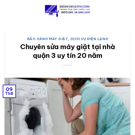
Skip
to
content
BẢO HÀNH MÁY GIẶT
,
DỊCH VỤ ĐIỆN LẠNH
Chuyên sửa máy giặt tại nhà
quận 3 uy tín 20 năm
09
Th8