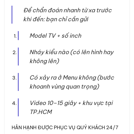
Để chẩn đoán nhanh từ xa trước
khi đến: bạn chỉ cần gửi
Model TV + số inch
Nháy kiểu nào (có lên hình hay
không lên)
Có xảy ra ở Menu không (bước
khoanh vùng quan trọng)
Video 10–15 giây + khu vực tại
TP.HCM
HÂN HẠNH ĐƯỢC PHỤC VỤ QUÝ KHÁCH 24/7