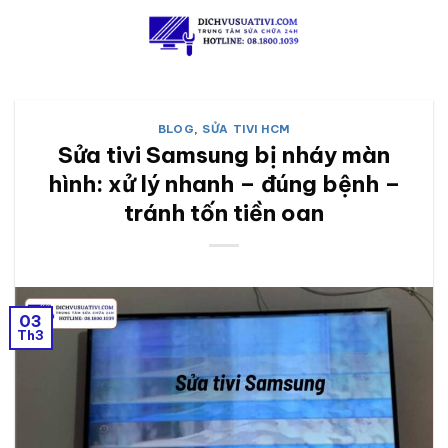
Skip
to
content
BLOG
,
SỬA TIVI HCM
Sửa tivi Samsung bị nháy màn
hình: xử lý nhanh – đúng bệnh –
tránh tốn tiền oan
03
Th3