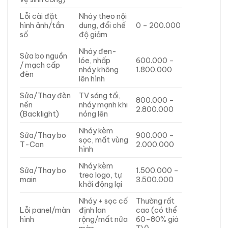
Lỗi cài đặt
Nháy theo nội
hình ảnh/tần
dung, đổi chế
0 – 200.000
số
độ giảm
Nháy đen-
Sửa bo nguồn
lóe, nhấp
600.000 –
/ mạch cấp
nháy không
1.800.000
đèn
lên hình
Sửa/Thay đèn
TV sáng tối,
800.000 –
nền
nháy mạnh khi
2.800.000
(Backlight)
nóng lên
Nháy kèm
Sửa/Thay bo
900.000 –
sọc, mất vùng
T-Con
2.000.000
hình
Nháy kèm
Sửa/Thay bo
1.500.000 –
treo logo, tự
main
3.500.000
khởi động lại
Nháy + sọc cố
Thường rất
Lỗi panel/màn
định lan
cao (có thể
hình
rộng/mất nửa
60–80% giá