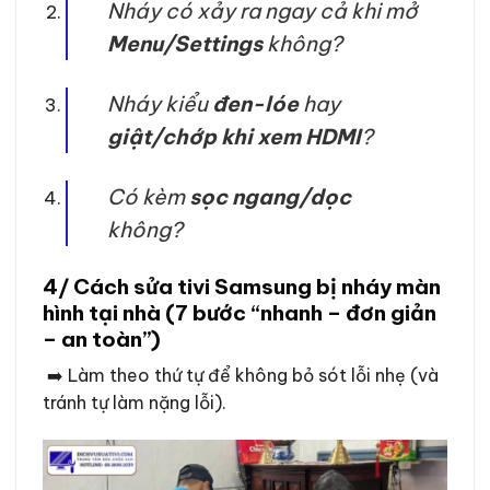
Nháy có xảy ra ngay cả khi mở
Menu/Settings
không?
Nháy kiểu
đen-lóe
hay
giật/chớp khi xem HDMI
?
Có kèm
sọc ngang/dọc
không?
4/ Cách sửa tivi Samsung bị nháy màn
hình tại nhà (7 bước “nhanh – đơn giản
– an toàn”)
➡️ Làm theo thứ tự để không bỏ sót lỗi nhẹ (và
tránh tự làm nặng lỗi).