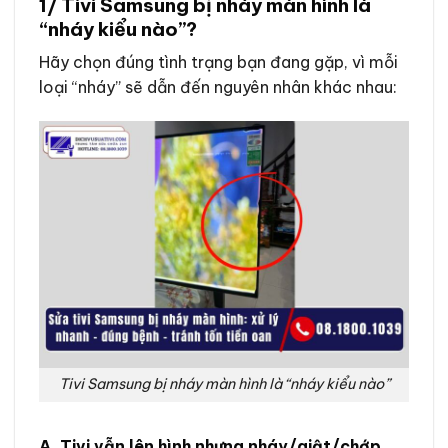
1/ Tivi Samsung bị nháy màn hình là
“nháy kiểu nào”?
Hãy chọn đúng tình trạng bạn đang gặp, vì mỗi
loại “nháy” sẽ dẫn đến nguyên nhân khác nhau:
Tivi Samsung bị nháy màn hình là “nháy kiểu nào”
A. Tivi vẫn lên hình nhưng nháy/giật/chớp