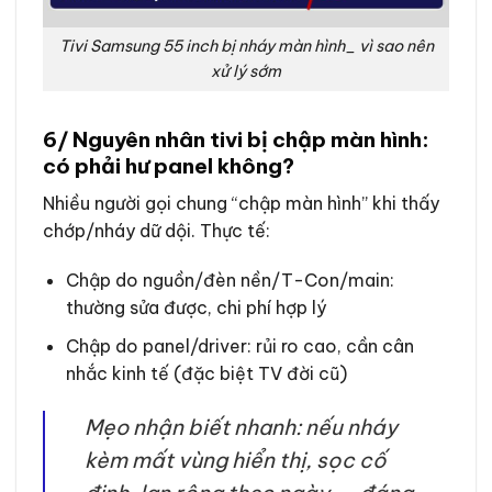
Tivi Samsung 55 inch bị nháy màn hình_ vì sao nên
xử lý sớm
6/ Nguyên nhân tivi bị chập màn hình:
có phải hư panel không?
Nhiều người gọi chung “chập màn hình” khi thấy
chớp/nháy dữ dội. Thực tế:
Chập do nguồn/đèn nền/T-Con/main:
thường sửa được, chi phí hợp lý
Chập do panel/driver: rủi ro cao, cần cân
nhắc kinh tế (đặc biệt TV đời cũ)
Mẹo nhận biết nhanh: nếu nháy
kèm mất vùng hiển thị, sọc cố