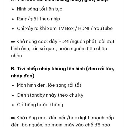
Hình sáng tối liên tục
Rung/giật theo nhịp
Chỉ xảy ra khi xem TV Box / HDMI / YouTube
➡️ Khả năng cao: dây HDMI/nguồn phát, cài đặt
hình ảnh, tần số quét, hoặc nguồn điện chập
chờn.
B. Tivi nhấp nháy không lên hình (đen rồi lóe,
nháy đèn)
Màn hình đen, lóe sáng rồi tắt
Đèn standby nháy theo chu kỳ
Có tiếng hoặc không
➡️ Khả năng cao: đèn nền/backlight, mạch cấp
đèn, bo nguồn, bo main, máy vào chế độ bảo