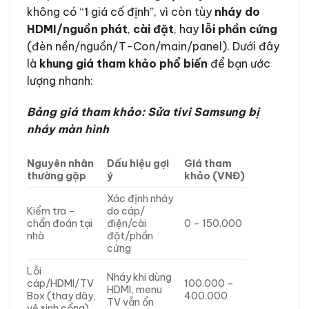
không có “1 giá cố định”, vì còn tùy
nháy do
HDMI/nguồn phát
,
cài đặt
, hay
lỗi phần cứng
(đèn nền/nguồn/T-Con/main/panel). Dưới đây
là
khung giá tham khảo phổ biến
để bạn ước
lượng nhanh:
Bảng giá tham khảo: Sửa tivi Samsung bị
nháy màn hình
Nguyên nhân
Dấu hiệu gợi
Giá tham
thường gặp
ý
khảo (VNĐ)
Xác định nháy
Kiểm tra –
do cáp/
chẩn đoán tại
điện/cài
0 – 150.000
nhà
đặt/phần
cứng
Lỗi
Nháy khi dùng
cáp/HDMI/TV
100.000 –
HDMI, menu
Box (thay dây,
400.000
TV vẫn ổn
vệ sinh cổng)