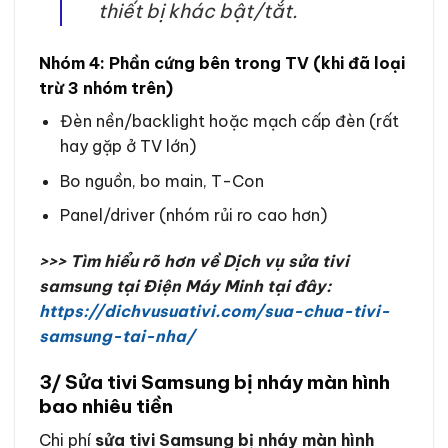
thiết bị khác bật/tắt.
Nhóm 4: Phần cứng bên trong TV (khi đã loại
trừ 3 nhóm trên)
Đèn nền/backlight hoặc mạch cấp đèn (rất
hay gặp ở TV lớn)
Bo nguồn, bo main, T-Con
Panel/driver (nhóm rủi ro cao hơn)
>>> Tìm hiểu rõ hơn về Dịch vụ sửa tivi
samsung tại Điện Máy Minh tại đây:
https://dichvusuativi.com/sua-chua-tivi-
samsung-tai-nha/
3/ Sửa tivi Samsung bị nháy màn hình
bao nhiêu tiền
Chi phí
sửa tivi Samsung bị nháy màn hình