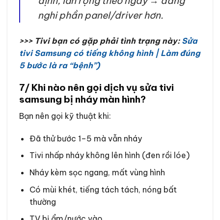
định, lan rộng theo ngày → đáng
nghi phần panel/driver hơn.
>>> Tivi bạn có gặp phải tình trạng này:
Sửa
tivi Samsung có tiếng không hình | Làm đúng
5 bước là ra “bệnh”)
7/ Khi nào nên gọi dịch vụ sửa tivi
samsung bị nháy màn hình?
Bạn nên gọi kỹ thuật khi:
Đã thử bước 1–5 mà vẫn nháy
Tivi nhấp nháy không lên hình (đen rồi lóe)
Nháy kèm sọc ngang, mất vùng hình
Có mùi khét, tiếng tách tách, nóng bất
thường
TV bị ẩm/nước vào