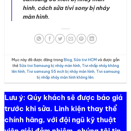
hình
,
cách sửa tivi sony bị nháy
màn hình
.
Mục này đã được đăng trong
Blog
,
Sửa tivi HCM
và được gắn
thẻ
Sửa tivi Samsung bị nháy màn hình
,
Tivi nhấp nháy không
lên hình
,
Tivi samsung 55 inch bị nháy màn hình
,
Tivi samsung
bị nhấp nháy màn hình không lên
.
Lưu ý: Qúy khách sẽ được báo giá
trước khi sửa. Linh kiện thay thể
chính hãng, với đội ngũ kỹ thuật
viên giỏi đảm nhiệm, chúng tôi tin