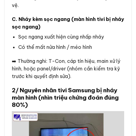
vệ.
C. Nháy kèm sọc ngang (màn hình tivi bị nháy
sọc ngang)
Sọc ngang xuất hiện cùng nhấp nháy
Có thể mất nửa hình / méo hình
➡️ Thường nghi: T-Con, cáp tín hiệu, main xử lý
hình, hoặc panel/driver (nhóm cần kiểm tra kỹ
trước khi quyết định sửa).
2/ Nguyên nhân tivi Samsung bị nháy
màn hình (nhìn triệu chứng đoán đúng
80%)