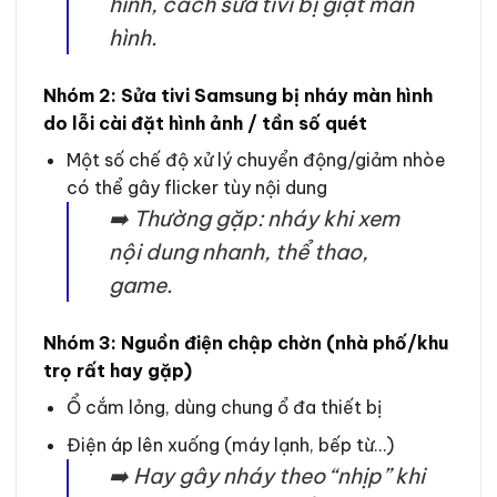
hình, cách sửa tivi bị giật màn
hình.
Nhóm 2: Sửa tivi Samsung bị nháy màn hình
do lỗi cài đặt hình ảnh / tần số quét
Một số chế độ xử lý chuyển động/giảm nhòe
có thể gây flicker tùy nội dung
➡️ Thường gặp: nháy khi xem
nội dung nhanh, thể thao,
game.
Nhóm 3: Nguồn điện chập chờn (nhà phố/khu
trọ rất hay gặp)
Ổ cắm lỏng, dùng chung ổ đa thiết bị
Điện áp lên xuống (máy lạnh, bếp từ…)
➡️ Hay gây nháy theo “nhịp” khi