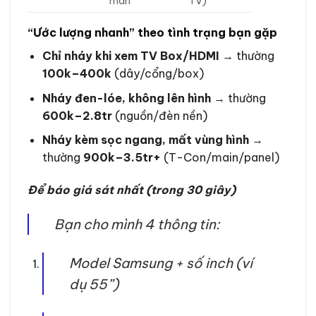
màn
TV)
“Ước lượng nhanh” theo tình trạng bạn gặp
Chỉ nháy khi xem TV Box/HDMI
→ thường
100k–400k
(dây/cổng/box)
Nháy đen-lóe, không lên hình
→ thường
600k–2.8tr
(nguồn/đèn nền)
Nháy kèm sọc ngang, mất vùng hình
→
thường
900k–3.5tr+
(T-Con/main/panel)
Để báo giá sát nhất (trong 30 giây)
Bạn cho mình 4 thông tin:
Model Samsung + số inch (ví
dụ 55”)