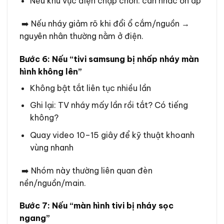
Nếu khu vực điện chập chờn: cân nhắc ổn áp
➡️ Nếu nháy giảm rõ khi đổi ổ cắm/nguồn →
nguyên nhân thường nằm ở điện.
Bước 6: Nếu “tivi samsung bị nhấp nháy màn
hình không lên”
Không bật tắt liên tục nhiều lần
Ghi lại: TV nháy mấy lần rồi tắt? Có tiếng
không?
Quay video 10–15 giây để kỹ thuật khoanh
vùng nhanh
➡️ Nhóm này thường liên quan đèn
nền/nguồn/main.
Bước 7: Nếu “màn hình tivi bị nháy sọc
ngang”