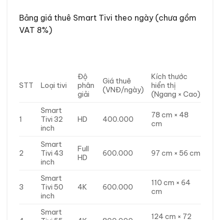
Bảng giá thuê Smart Tivi theo ngày (chưa gồm
VAT 8%)
Độ
Kích thước
Giá thuê
STT
Loại tivi
phân
hiển thị
(VNĐ/ngày)
giải
(Ngang × Cao)
Smart
78 cm × 48
1
Tivi 32
HD
400.000
cm
inch
Smart
Full
2
Tivi 43
600.000
97 cm × 56 cm
HD
inch
Smart
110 cm × 64
3
Tivi 50
4K
600.000
cm
inch
Smart
124 cm × 72