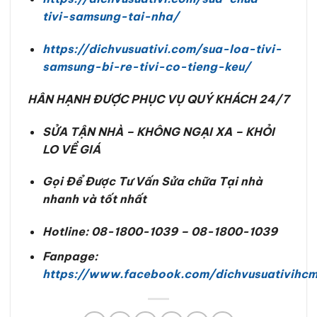
tivi-samsung-tai-nha/
https://dichvusuativi.com/sua-loa-tivi-
samsung-bi-re-tivi-co-tieng-keu/
HÂN HẠNH ĐƯỢC PHỤC VỤ QUÝ KHÁCH 24/7
SỬA TẬN NHÀ – KHÔNG NGẠI XA – KHỎI
LO VỀ GIÁ
Gọi Để Được Tư Vấn Sửa chữa Tại nhà
nhanh và tốt nhất
Hotline: 08-1800-1039 – 08-1800-1039
Fanpage:
https://www.facebook.com/dichvusuativihc