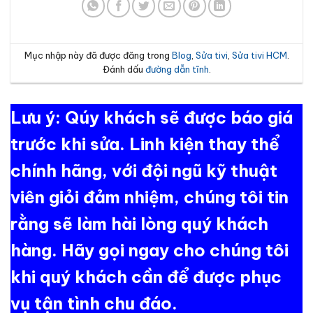
Mục nhập này đã được đăng trong
Blog
,
Sửa tivi
,
Sửa tivi HCM
.
Đánh dấu
đường dẫn tĩnh
.
Lưu ý: Qúy khách sẽ được báo giá
trước khi sửa. Linh kiện thay thể
chính hãng, với đội ngũ kỹ thuật
viên giỏi đảm nhiệm, chúng tôi tin
rằng sẽ làm hài lòng quý khách
hàng. Hãy gọi ngay cho chúng tôi
khi quý khách cần để được phục
vụ tận tình chu đáo.