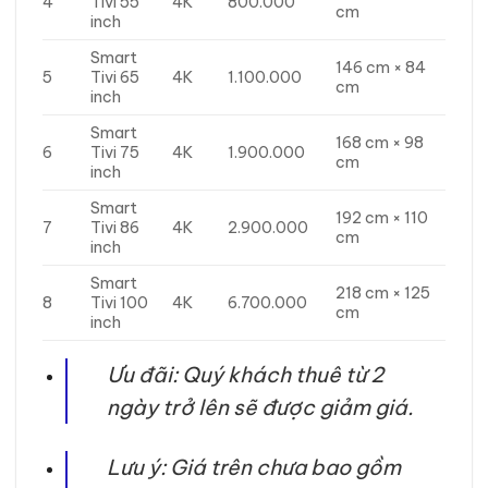
4
Tivi 55
4K
800.000
cm
inch
Smart
146 cm × 84
5
Tivi 65
4K
1.100.000
cm
inch
Smart
168 cm × 98
6
Tivi 75
4K
1.900.000
cm
inch
Smart
192 cm × 110
7
Tivi 86
4K
2.900.000
cm
inch
Smart
218 cm × 125
8
Tivi 100
4K
6.700.000
cm
inch
Ưu đãi: Quý khách thuê từ 2
ngày trở lên sẽ được giảm giá.
Lưu ý: Giá trên chưa bao gồm