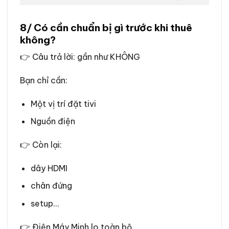
8/ Có cần chuẩn bị gì trước khi thuê
không?
👉 Câu trả lời: gần như KHÔNG
Bạn chỉ cần:
Một vị trí đặt tivi
Nguồn điện
👉 Còn lại:
dây HDMI
chân đứng
setup…
👉 Điện Máy Minh lo toàn bộ