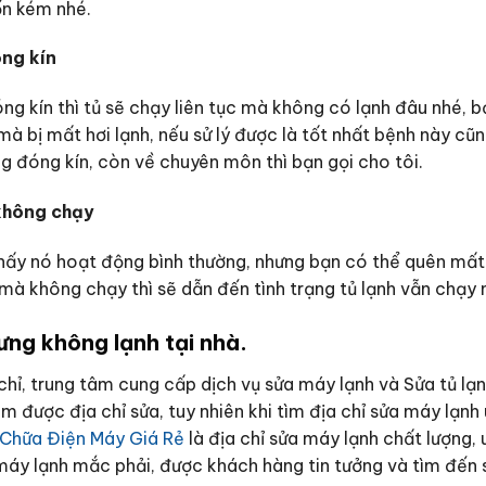
n kém nhé.
ng kín
g kín thì tủ sẽ chạy liên tục mà không có lạnh đâu nhé, 
mà bị mất hơi lạnh, nếu sử lý được là tốt nhất bệnh này cũ
g đóng kín, còn về chuyên môn thì bạn gọi cho tôi.
không chạy
 thấy nó hoạt động bình thường, nhưng bạn có thể quên mấ
à không chạy thì sẽ dẫn đến tình trạng tủ lạnh vẫn chạy 
ưng không lạnh tại nhà.
 chỉ, trung tâm cung cấp dịch vụ sửa máy lạnh và Sửa tủ l
m được địa chỉ sửa, tuy nhiên khi tìm địa chỉ sửa máy lạnh u
 Chữa Điện Máy Giá Rẻ
là địa chỉ sửa máy lạnh chất lượng, 
áy lạnh mắc phải, được khách hàng tin tưởng và tìm đến s