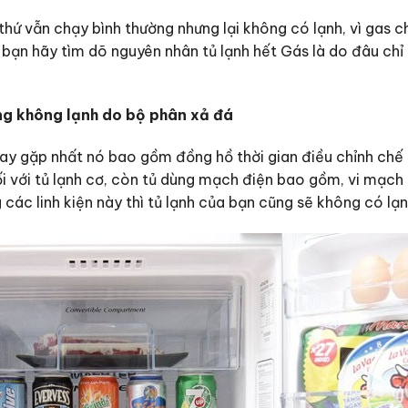
 thứ vẫn chạy bình thường nhưng lại không có lạnh, vì gas c
 bạn hãy tìm dõ nguyên nhân tủ lạnh hết Gás là do đâu chỉ 
ng không lạnh do bộ phân xả đá
hay gặp nhất nó bao gồm đồng hồ thời gian điều chỉnh chế
ối với tủ lạnh cơ, còn tủ dùng mạch điện bao gồm, vi mạch 
 các linh kiện này thì tủ lạnh của bạn cũng sẽ không có lạ