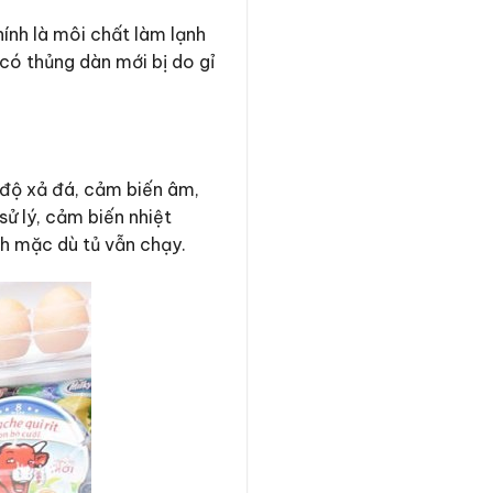
hính là môi chất làm lạnh
có thủng dàn mới bị do gỉ
 độ xả đá, cảm biến âm,
sử lý, cảm biến nhiệt
nh mặc dù tủ vẫn chạy.