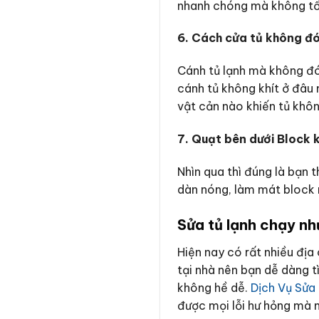
nhanh chóng mà không tố
6. Cách cửa tủ không đó
Cánh tủ lạnh mà không đón
cánh tủ không khít ở đâu 
vật cản nào khiến tủ khôn
7. Quạt bên dưới Block 
Nhìn qua thì đúng là bạn
dàn nóng, làm mát block m
Sửa tủ lạnh chạy nh
Hiện nay có rất nhiều địa
tại nhà nên bạn dễ dàng tì
không hề dễ.
Dịch Vụ Sửa
được mọi lỗi hư hỏng mà m