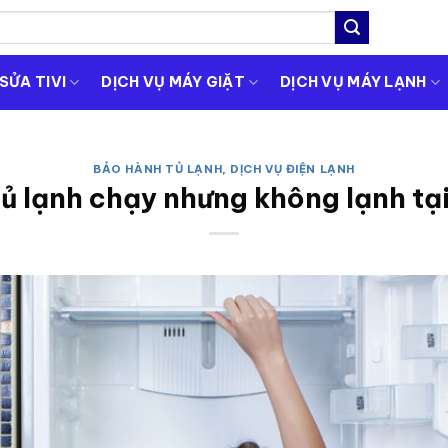
SỬA TIVI
DỊCH VỤ MÁY GIẶT
DỊCH VỤ MÁY LẠNH
BẢO HÀNH TỦ LẠNH
,
DỊCH VỤ ĐIỆN LẠNH
tủ lạnh chạy nhưng không lạnh tại