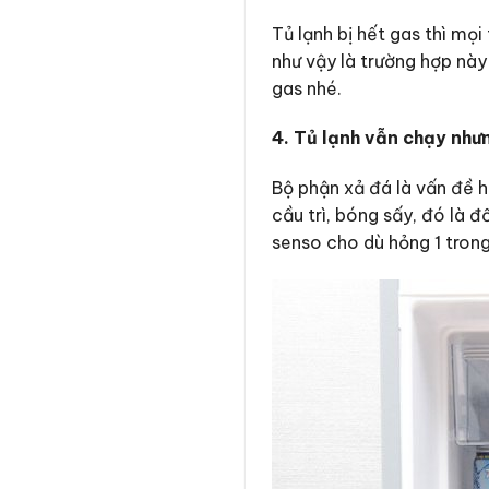
Tủ lạnh bị hết gas thì mọi
như vậy là trường hợp này
gas nhé.
4. Tủ lạnh vẫn chạy như
Bộ phận xả đá là vấn đề 
cầu trì, bóng sấy, đó là đ
senso cho dù hỏng 1 trong