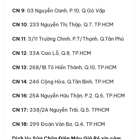
CN 9
: 03 Nguyễn Oanh, P.10, Q.Gò Vấp
CN 10
: 233 Nguyễn Thị Thập, Q.7, TP.HCM
CN 11
: 3/11 Trường Chinh, P.T/Thạnh, Q.Tân Phú
CN 12
: 33A Cao Lỗ, Q.8, TP.HCM
CN 13
: 268/1B Tô Hiến Thành, Q.10, TP.HCM
CN 14
: 246 Cộng Hòa, Q.Tân Bình, TP.HCM
CN 16
: 25A Nguyễn Hữu Thận, P.2, Q.6, TP.HCM
CN 17
:
338/2A Nguyễn Trãi, Q.5, TPHCM
CN 18:
299 Đoàn Văn Bơ, Q.4, TP.HCM
Dịch Vụ Sửa Chữa Điện Máy Giá Rẻ xin cảm