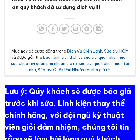
ơn quý khách đã sử dụng dich vụ!!!
Mục này đã được đăng trong
Dịch Vụ Điện Lạnh
,
Sửa tivi HCM
và được gắn thẻ
bảo hành tivi
,
dich vu sua tivi quan phu nhuan
,
sua chua tivi quan phu nhuan gia re
,
sua tivi quan phu nhuan tai
nha
,
Sửa tivi Quận Phú Nhuận tại nhà giá rẻ
.
Lưu ý: Qúy khách sẽ được báo giá
trước khi sửa. Linh kiện thay thể
chính hãng, với đội ngũ kỹ thuật
viên giỏi đảm nhiệm, chúng tôi tin
rằng sẽ làm hài lòng quý khách