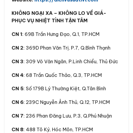
KHÔNG NGẠI XA – KHÔNG LO VỀ GIÁ-
PHỤC VỤ NHIỆT TÌNH TẬN TÂM
CN 1
: 69B Trần Hưng Đạo, Q.1, TP.HCM
CN 2
: 369D Phan Văn Trị, P.7, Q.Bình Thạnh
CN 3
: 309 Võ Văn Ngân, P.Linh Chiểu, Thủ Đức
CN 4
: 68 Trần Quốc Thảo, Q.3, TP.HCM
CN 5
: Số 179B Lý Thường Kiệt, Q.Tân Bình
CN 6
: 239C Nguyễn Ảnh Thủ, Q.12, TP.HCM
CN 7
: 236 Phan Đăng Lưu, P.3, Q.Phú Nhuận
CN 8
: 488 Tô Ký, Hóc Môn, TP.HCM