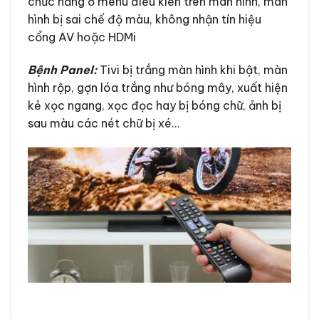
chức năng ở menu điều kiển trên màn hình, màn
hình bị sai chế độ màu, không nhận tín hiệu
cổng AV hoặc HDMi
Bệnh Panel:
Tivi bị trắng màn hình khi bật, màn
hình rộp, gợn lóa trắng như bóng mây, xuất hiện
kẻ xọc ngang, xọc đọc hay bị bóng chữ, ảnh bị
sau màu các nét chữ bị xé…