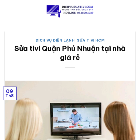
Skip
to
content
DỊCH VỤ ĐIỆN LẠNH
,
SỬA TIVI HCM
Sửa tivi Quận Phú Nhuận tại nhà
giá rẻ
09
Th8