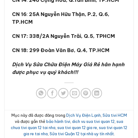
CN 14
:
246 Cộng Hòa, Q.Tân Bình, TP.HCM
CN 16
:
25A Nguyễn Hữu Thận, P.2, Q.6,
TP.HCM
CN 17:
338/2A Nguyễn Trãi, Q.5, TPHCM
CN 18:
299 Đoàn Văn Bơ, Q.4, TP.HCM
Dịch Vụ Sửa Chữa Điện Máy Giá Rẻ hân hạnh
được phục vụ quý khách!!!
Mục này đã được đăng trong
Dịch Vụ Điện Lạnh
,
Sửa tivi HCM
và được gắn thẻ
bảo hành tivi
,
dich vu sua tivi quan 12
,
sua
chua tivi quan 12 tai nha
,
sua tivi quan 12 gia re
,
sua tivi quan 12
gia re tai nha
,
Sửa tivi Quận 12 tại nhà uy tín nhất
.