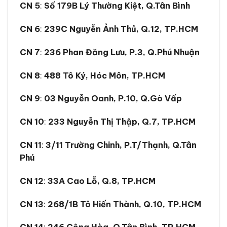
CN 5
:
Số 179B Lý Thường Kiệt, Q.Tân Bình
CN 6
:
239C Nguyễn Ảnh Thủ, Q.12, TP.HCM
CN 7
:
236 Phan Đăng Lưu, P.3, Q.Phú Nhuận
CN 8
:
488 Tô Ký, Hóc Môn, TP.HCM
CN 9
:
03 Nguyễn Oanh, P.10, Q.Gò Vấp
CN 10
:
233 Nguyễn Thị Thập, Q.7, TP.HCM
CN 11
:
3/11 Trường Chinh, P.T/Thạnh, Q.Tân
Phú
CN 12
:
33A Cao Lỗ, Q.8, TP.HCM
CN 13
:
268/1B Tô Hiến Thành, Q.10, TP.HCM