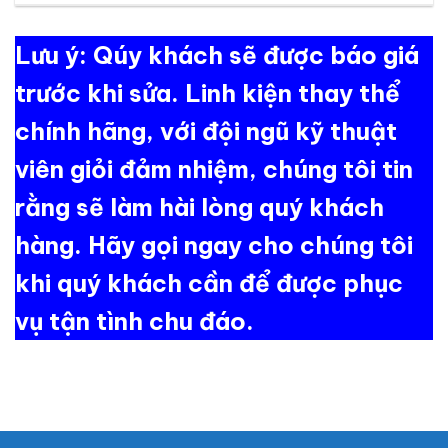
Lưu ý: Qúy khách sẽ được báo giá
trước khi sửa. Linh kiện thay thể
chính hãng, với đội ngũ kỹ thuật
viên giỏi đảm nhiệm, chúng tôi tin
rằng sẽ làm hài lòng quý khách
hàng. Hãy gọi ngay cho chúng tôi
khi quý khách cần để được phục
vụ tận tình chu đáo.