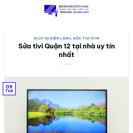
Skip
to
content
DỊCH VỤ ĐIỆN LẠNH
,
SỬA TIVI HCM
Sửa tivi Quận 12 tại nhà uy tín
nhất
09
Th8