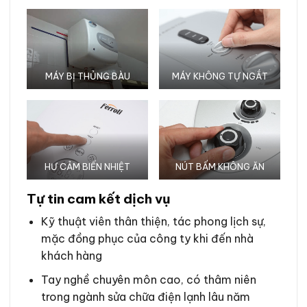
MÁY BỊ THỦNG BÀU
MÁY KHÔNG TỰ NGẮT
HƯ CẢM BIẾN NHIỆT
NÚT BẤM KHÔNG ĂN
Tự tin cam kết dịch vụ
Kỹ thuật viên thân thiện, tác phong lịch sự,
mặc đồng phục của công ty khi đến nhà
khách hàng
Tay nghề chuyên môn cao, có thâm niên
trong ngành sửa chữa điện lạnh lâu năm