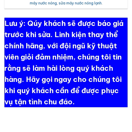
máy nước nóng
,
sửa máy nước nóng lạnh
.
Lưu ý: Qúy khách sẽ được báo giá
trước khi sửa. Linh kiện thay thể
chính hãng, với đội ngũ kỹ thuật
viên giỏi đảm nhiệm, chúng tôi tin
rằng sẽ làm hài lòng quý khách
hàng. Hãy gọi ngay cho chúng tôi
khi quý khách cần để được phục
vụ tận tình chu đáo.