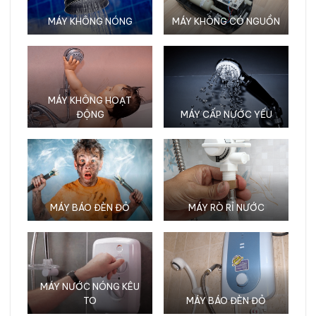
MÁY KHÔNG NÓNG
MÁY KHÔNG CÓ NGUỒN
MÁY KHÔNG HOẠT
ĐỘNG
MÁY CẤP NƯỚC YẾU
MÁY BÁO ĐÈN ĐỎ
MÁY RÒ RỈ NƯỚC
MÁY NƯỚC NÓNG KÊU
TO
MÁY BÁO ĐÈN ĐỎ