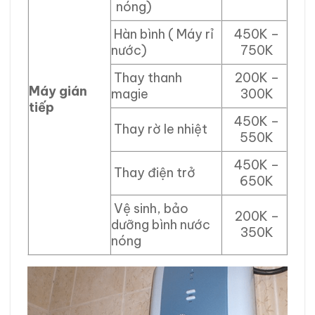
nóng)
Hàn bình ( Máy rỉ
450K –
nước)
750K
Thay thanh
200K –
Máy gián
magie
300K
tiếp
450K –
Thay rờ le nhiệt
550K
450K –
Thay điện trở
650K
Vệ sinh, bảo
200K –
dưỡng bình nước
350K
nóng