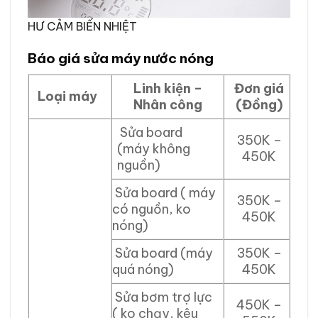
HƯ CẢM BIẾN NHIỆT
Báo giá sửa máy nước nóng
Linh kiện –
Đơn giá
Loại máy
Nhân công
(Đồng)
Sửa board
350K –
(máy không
450K
nguồn)
Sửa board ( máy
350K –
có nguồn, ko
450K
nóng)
Sửa board (máy
350K –
quá nóng)
450K
Sửa bơm trợ lực
450K –
( ko chạy, kêu