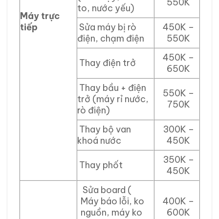
550K
to, nước yếu)
Máy trực
tiếp
Sửa máy bị rò
450K –
điện, chạm điện
550K
450K –
Thay điện trở
650K
Thay bầu + điện
550K –
trở (máy rỉ nước,
750K
rò điện)
Thay bộ van
300K –
khoá nước
450K
350K –
Thay phốt
450K
Sửa board (
Máy báo lỗi, ko
400K –
nguồn, máy ko
600K