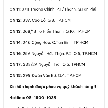
CN 11
: 3/11 Trường Chinh, P.T/Thạnh, Q.Tân Phú
CN 12
: 33A Cao Lỗ, Q.8, TP.HCM
CN 13
: 268/1B Tô Hiến Thành, Q.10, TP.HCM
CN 14
: 246 Cộng Hòa, Q.Tân Bình, TP.HCM
CN 16
: 25A Nguyễn Hữu Thận, P.2, Q.6, TP.HCM
CN 17
:
338/2A Nguyễn Trãi, Q.5, TPHCM
CN 18:
299 Đoàn Văn Bơ, Q.4, TP.HCM
Xin hân hạnh được phục vụ quý khách hàng!!!
Hotline:
08-1800-1039