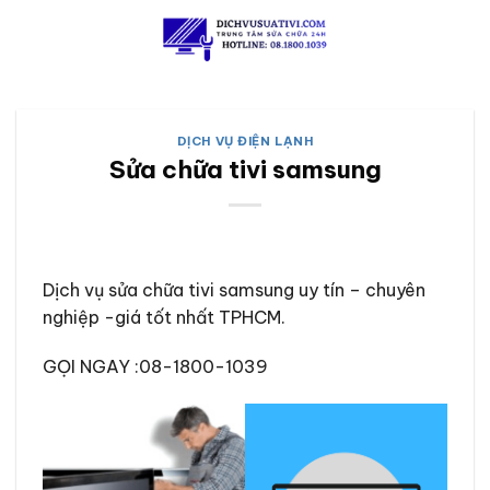
Skip
to
content
DỊCH VỤ ĐIỆN LẠNH
Sửa chữa tivi samsung
Dịch vụ sửa chữa tivi samsung uy tín – chuyên
nghiệp -giá tốt nhất TPHCM.
GỌI NGAY :08-1800-1039