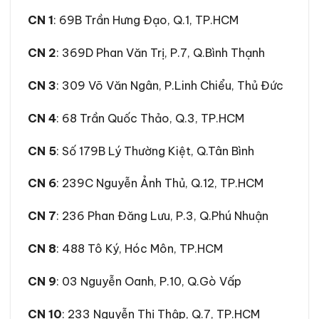
CN 1
: 69B Trần Hưng Đạo, Q.1, TP.HCM
CN 2
: 369D Phan Văn Trị, P.7, Q.Bình Thạnh
CN 3
: 309 Võ Văn Ngân, P.Linh Chiểu, Thủ Đức
CN 4
: 68 Trần Quốc Thảo, Q.3, TP.HCM
CN 5
: Số 179B Lý Thường Kiệt, Q.Tân Bình
CN 6
: 239C Nguyễn Ảnh Thủ, Q.12, TP.HCM
CN 7
: 236 Phan Đăng Lưu, P.3, Q.Phú Nhuận
CN 8
: 488 Tô Ký, Hóc Môn, TP.HCM
CN 9
: 03 Nguyễn Oanh, P.10, Q.Gò Vấp
CN 10
: 233 Nguyễn Thị Thập, Q.7, TP.HCM