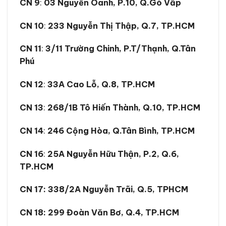
CN 9
:
03 Nguyễn Oanh, P.10, Q.Gò Vấp
CN 10
:
233 Nguyễn Thị Thập, Q.7, TP.HCM
CN 11
:
3/11 Trường Chinh, P.T/Thạnh, Q.Tân
Phú
CN 12
:
33A Cao Lỗ, Q.8, TP.HCM
CN 13
:
268/1B Tô Hiến Thành, Q.10, TP.HCM
CN 14
:
246 Cộng Hòa, Q.Tân Bình, TP.HCM
CN 16
:
25A Nguyễn Hữu Thận, P.2, Q.6,
TP.HCM
CN 17:
338/2A Nguyễn Trãi, Q.5, TPHCM
CN 18:
299 Đoàn Văn Bơ, Q.4, TP.HCM