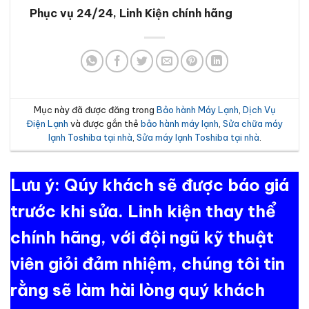
Phục vụ 24/24, Linh Kiện chính hãng
Mục này đã được đăng trong
Bảo hành Máy Lạnh
,
Dịch Vụ
Điện Lạnh
và được gắn thẻ
bảo hành máy lạnh
,
Sửa chữa máy
lạnh Toshiba tại nhà
,
Sửa máy lạnh Toshiba tại nhà
.
Lưu ý: Qúy khách sẽ được báo giá
trước khi sửa. Linh kiện thay thể
chính hãng, với đội ngũ kỹ thuật
viên giỏi đảm nhiệm, chúng tôi tin
rằng sẽ làm hài lòng quý khách