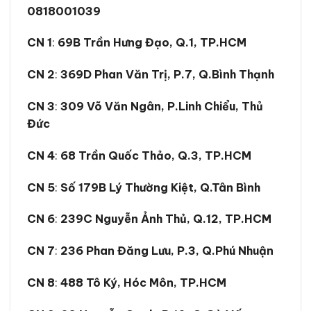
0818001039
CN 1
:
69B Trần Hưng Đạo, Q.1, TP.HCM
CN 2
:
369D Phan Văn Trị, P.7, Q.Bình Thạnh
CN 3
:
309 Võ Văn Ngân, P.Linh Chiểu, Thủ
Đức
CN 4
:
68 Trần Quốc Thảo, Q.3, TP.HCM
CN 5
:
Số 179B Lý Thường Kiệt, Q.Tân Bình
CN 6
:
239C Nguyễn Ảnh Thủ, Q.12, TP.HCM
CN 7
:
236 Phan Đăng Lưu, P.3, Q.Phú Nhuận
CN 8
:
488 Tô Ký, Hóc Môn, TP.HCM