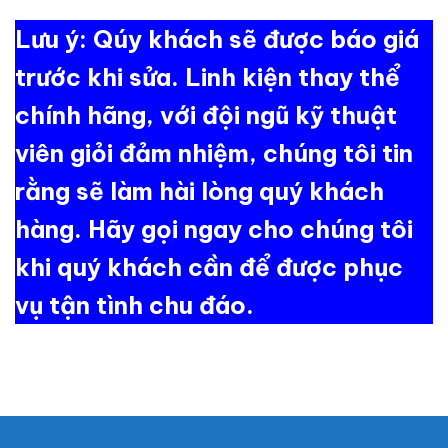
Lưu ý: Qúy khách sẽ được báo giá
trước khi sửa. Linh kiện thay thể
chính hãng, với đội ngũ kỹ thuật
viên giỏi đảm nhiệm, chúng tôi tin
rằng sẽ làm hài lòng quý khách
hàng. Hãy gọi ngay cho chúng tôi
khi quý khách cần để được phục
vụ tận tình chu đáo.