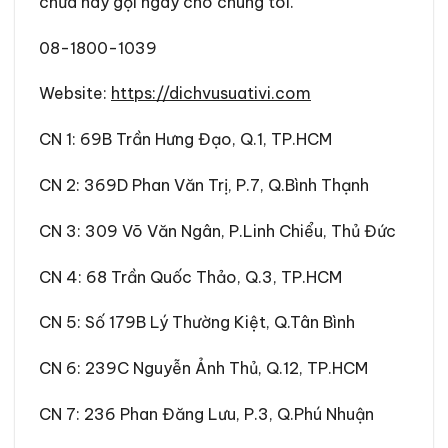
chữa hãy gọi ngay cho chúng tôi.
08-1800-1039
Website:
https://dichvusuativi.com
CN 1
:
69B Trần Hưng Đạo, Q.1, TP.HCM
CN 2
:
369D Phan Văn Trị, P.7, Q.Bình Thạnh
CN 3
:
309 Võ Văn Ngân, P.Linh Chiểu, Thủ Đức
CN 4
:
68 Trần Quốc Thảo, Q.3, TP.HCM
CN 5
:
Số 179B Lý Thường Kiệt, Q.Tân Bình
CN 6
:
239C Nguyễn Ảnh Thủ, Q.12, TP.HCM
CN 7
:
236 Phan Đăng Lưu, P.3, Q.Phú Nhuận