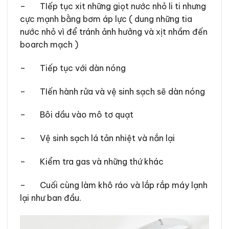
– TIếp tục xit những giọt nước nhỏ li ti nhưng
cực mạnh bằng bơm áp lực ( dung những tia
nước nhỏ vì để tránh ảnh hưởng và xịt nhầm đến
boarch mạch )
– Tiếp tục với dàn nóng
– TIến hành rửa và vệ sinh sạch sẽ dàn nóng
– Bôi dầu vào mô tơ quạt
– Vệ sinh sạch lá tản nhiệt và nắn lại
– Kiểm tra gas và những thứ khác
– Cuối cùng làm khô ráo và lắp rắp máy lạnh
lại như ban đầu.