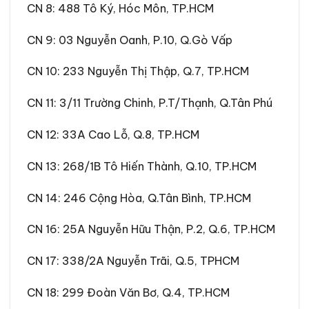
CN 8
:
488 Tô Ký, Hóc Môn, TP.HCM
CN 9
:
03 Nguyễn Oanh, P.10, Q.Gò Vấp
CN 10
:
233 Nguyễn Thị Thập, Q.7, TP.HCM
CN 11
:
3/11 Trường Chinh, P.T/Thạnh, Q.Tân Phú
CN 12
:
33A Cao Lỗ, Q.8, TP.HCM
CN 13
:
268/1B Tô Hiến Thành, Q.10, TP.HCM
CN 14
:
246 Cộng Hòa, Q.Tân Bình, TP.HCM
CN 16
:
25A Nguyễn Hữu Thận, P.2, Q.6, TP.HCM
CN 17:
338/2A Nguyễn Trãi, Q.5, TPHCM
CN 18:
299 Đoàn Văn Bơ, Q.4, TP.HCM