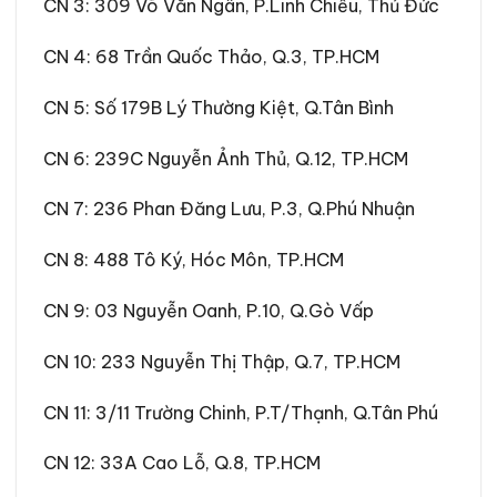
CN 3
:
309 Võ Văn Ngân, P.Linh Chiểu, Thủ Đức
CN 4
:
68 Trần Quốc Thảo, Q.3, TP.HCM
CN 5
:
Số 179B Lý Thường Kiệt, Q.Tân Bình
CN 6
:
239C Nguyễn Ảnh Thủ, Q.12, TP.HCM
CN 7
:
236 Phan Đăng Lưu, P.3, Q.Phú Nhuận
CN 8
:
488 Tô Ký, Hóc Môn, TP.HCM
CN 9
:
03 Nguyễn Oanh, P.10, Q.Gò Vấp
CN 10
:
233 Nguyễn Thị Thập, Q.7, TP.HCM
CN 11
:
3/11 Trường Chinh, P.T/Thạnh, Q.Tân Phú
CN 12
:
33A Cao Lỗ, Q.8, TP.HCM