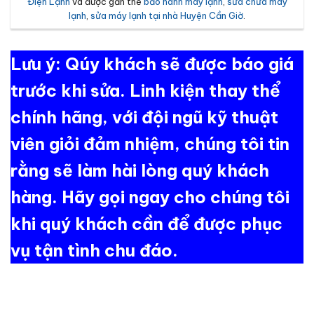
Điện Lạnh
và được gắn thẻ
bảo hành máy lạnh
,
sửa chữa máy
lạnh
,
sửa máy lạnh tại nhà Huyện Cần Giờ
.
Lưu ý: Qúy khách sẽ được báo giá
trước khi sửa. Linh kiện thay thể
chính hãng, với đội ngũ kỹ thuật
viên giỏi đảm nhiệm, chúng tôi tin
rằng sẽ làm hài lòng quý khách
hàng. Hãy gọi ngay cho chúng tôi
khi quý khách cần để được phục
vụ tận tình chu đáo.