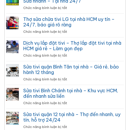
Sửa nhanh – Tại nhà 24/7
Nhập
LG
2026
Nguyên
ở
Chức năng bình luận bị tắt
bị
Nhân,
Sửa
sọc
Giá
tivi
Thợ sửa chữa tivi LG tại nhà HCM uy tín –
ngang
Sửa,
LG
màn
24/7, báo giá rõ ràng
Thợ
bị
hình
Tại
ở
Chức năng bình luận bị tắt
sọc
bao
Nhà 24/7
Thợ
dọc
nhiêu?
sửa
Dịch vụ lắp đặt tivi – Thợ lắp đặt tivi tại nhà
màn
Bảng
chữa
hình
HCM giá rẻ – Làm gọn đẹp
giá
tivi
–
2026
ở
Chức năng bình luận bị tắt
LG
Giá
Dịch
tại
tốt
vụ
Sửa tivi quận Bình Tân tại nhà – Giá rẻ, bảo
nhà
–
lắp
HCM
hành 12 tháng
Sửa
đặt
uy
nhanh
ở
Chức năng bình luận bị tắt
tivi
tín
–
Sửa
–
–
Tại
tivi
Sửa tivi Bình Chánh tại nhà – Khu vực HCM,
Thợ
24/7,
nhà
quận
lắp
đến nhanh sửa liền
báo
24/7
Bình
đặt
giá
ở
Chức năng bình luận bị tắt
Tân
tivi
rõ
Sửa
tại
tại
ràng
tivi
Sửa tivi quận 12 tại nhà – Thợ đến nhanh, uy
nhà
nhà
Bình
–
tín, hỗ trợ 24/24
HCM
Chánh
Giá
giá
ở
Chức năng bình luận bị tắt
tại
rẻ,
rẻ