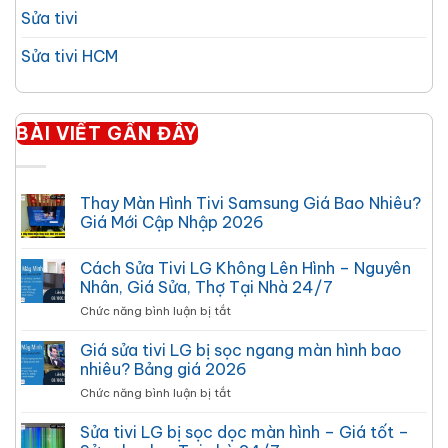
Sửa tivi
Sửa tivi HCM
BÀI VIẾT GẦN ĐÂY
Thay Màn Hình Tivi Samsung Giá Bao Nhiêu?
Giá Mới Cập Nhập 2026
Không
có
Cách Sửa Tivi LG Không Lên Hình – Nguyên
bình
luận
Nhân, Giá Sửa, Thợ Tại Nhà 24/7
ở
Thay
ở
Chức năng bình luận bị tắt
Màn
Cách
Hình
Sửa
Tivi
Giá sửa tivi LG bị sọc ngang màn hình bao
Samsung
Tivi
nhiêu? Bảng giá 2026
Giá
LG
Bao
ở
Chức năng bình luận bị tắt
Không
Nhiêu?
Giá
Giá
Lên
Mới
sửa
Sửa tivi LG bị sọc dọc màn hình – Giá tốt –
Hình
Cập
tivi
–