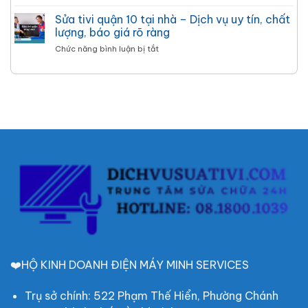
Sửa
nhà
bảo
–
tivi
Sửa tivi quận 10 tại nhà – Dịch vụ uy tín, chất
–
hành
Làm
quận
Khu
lượng, báo giá rõ ràng
12
gọn
12
vực
tháng
đẹp
ở
Chức năng bình luận bị tắt
tại
HCM,
Sửa
nhà
đến
tivi
–
nhanh
quận
Thợ
sửa
10
đến
liền
tại
nhanh,
nhà
uy
–
tín,
Dịch
hỗ
vụ
trợ
uy
24/24
tín,
chất
lượng,
báo
giá
rõ
ràng
❤️HỘ KINH DOANH ĐIỆN MÁY MINH SERVICES
Trụ sở chính: 522 Phạm Thế Hiển, Phường Chánh