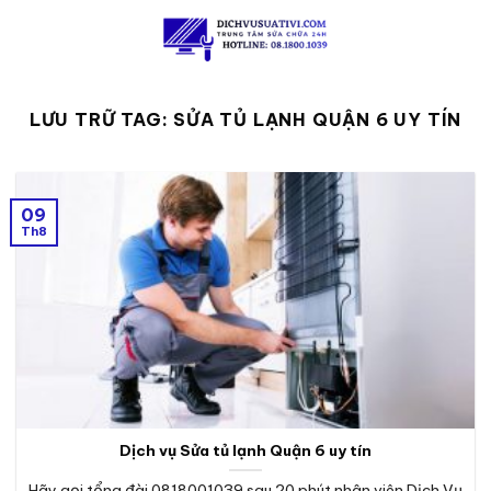
Skip
to
content
LƯU TRỮ TAG:
SỬA TỦ LẠNH QUẬN 6 UY TÍN
09
Th8
Dịch vụ Sửa tủ lạnh Quận 6 uy tín
Hãy gọi tổng đài 0818001039 sau 20 phút nhân viên Dịch Vụ